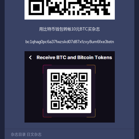
用比特币钱包转帐10元BTC买杂志
bc1qhag0pc6a37fwzskd07d87xfzxy8um6fxe3tetn
杂志目录
日文杂志