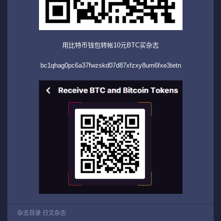
用比特币钱包转帐10元BTC买杂志
bc1qhag0pc6a37fwzskd07d87xfzxy8um6fxe3tetn
杂志目录
日文杂志