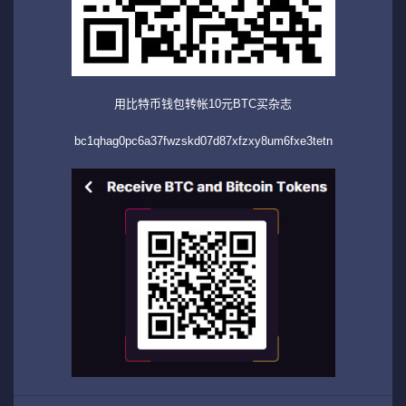
用比特币钱包转帐10元BTC买杂志
bc1qhag0pc6a37fwzskd07d87xfzxy8um6fxe3tetn